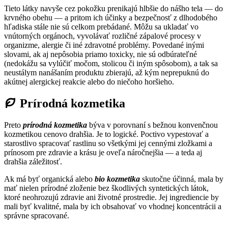
Tieto látky navyše cez pokožku prenikajú hlbšie do nášho tela — do
krvného obehu — a pritom ich účinky a bezpečnosť z dlhodobého
hľadiska stále nie sú celkom prebádané. Môžu sa ukladať vo
vnútorných orgánoch, vyvolávať rozličné zápalové procesy v
organizme, alergie či iné zdravotné problémy. Povedané inými
slovami, ak aj nepôsobia priamo toxicky, nie sú odbúrateľné
(nedokážu sa vylúčiť močom, stolicou či iným spôsobom), a tak sa
neustálym nanášaním produktu zbierajú, až kým neprepuknú do
akútnej alergickej reakcie alebo do niečoho horšieho.
Prírodná kozmetika
Preto
prírodná kozmetika
býva v porovnaní s bežnou konvenčnou
kozmetikou cenovo drahšia. Je to logické. Poctivo vypestovať a
starostlivo spracovať rastlinu so všetkými jej cennými zložkami a
prínosom pre zdravie a krásu je oveľa náročnejšia — a teda aj
drahšia záležitosť.
Ak má byť organická alebo
bio kozmetika
skutočne účinná, mala by
mať nielen prírodné zloženie bez škodlivých syntetických látok,
ktoré neohrozujú zdravie ani životné prostredie. Jej ingrediencie by
mali byť kvalitné, mala by ich obsahovať vo vhodnej koncentrácii a
správne spracované.