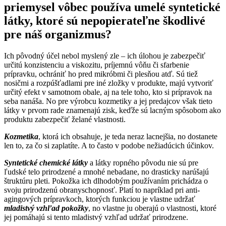
priemysel vôbec používa umelé syntetické
látky, ktoré sú nepopierateľne škodlivé
pre náš organizmus?
Ich pôvodný účel nebol myslený zle – ich úlohou je zabezpečiť
určitú konzistenciu a viskozitu, príjemnú vôňu či sfarbenie
prípravku, ochrániť ho pred mikróbmi či plesňou atď. Sú tiež
nosičmi a rozpúšťadlami pre iné zložky v produkte, majú vytvoriť
určitý efekt v samotnom obale, aj na tele toho, kto si prípravok na
seba nanáša. No pre výrobcu kozmetiky a jej predajcov však tieto
látky v prvom rade znamenajú zisk, keďže sú lacným spôsobom ako
produktu zabezpečiť želané vlastnosti.
Kozmetika
, ktorá ich obsahuje, je teda neraz lacnejšia, no dostanete
len to, za čo si zaplatíte. A to často v podobe nežiadúcich účinkov.
Syntetické chemické látky
a látky ropného pôvodu nie sú pre
ľudské telo prirodzené a mnohé nebadane, no drasticky narúšajú
štruktúru pleti. Pokožka ich dlhodobým používaním prichádza o
svoju prirodzenú obranyschopnosť. Platí to napríklad pri anti-
agingových prípravkoch, ktorých funkciou je vlastne udržať
mladistvý vzhľad pokožky
, no vlastne ju oberajú o vlastnosti, ktoré
jej pomáhajú si tento mladistvý vzhľad udržať prirodzene.