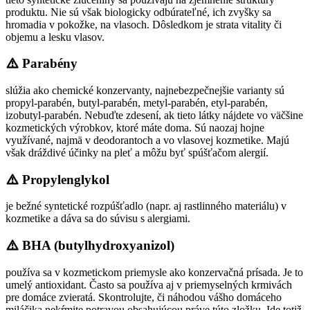
produktu. Nie sú však biologicky odbúrateľné, ich zvyšky sa
hromadia v pokožke, na vlasoch. Dôsledkom je strata vitality či
objemu a lesku vlasov.
Parabény
slúžia ako chemické konzervanty, najnebezpečnejšie varianty sú
propyl-parabén, butyl-parabén, metyl-parabén, etyl-parabén,
izobutyl-parabén. Nebuďte zdesení, ak tieto látky nájdete vo väčšine
kozmetických výrobkov, ktoré máte doma. Sú naozaj hojne
využívané, najmä v deodorantoch a vo vlasovej kozmetike. Majú
však dráždivé účinky na pleť a môžu byť spúšťačom alergií.
Propylenglykol
je bežné syntetické rozpúšťadlo (napr. aj rastlinného materiálu) v
kozmetike a dáva sa do súvisu s alergiami.
BHA (butylhydroxyanizol)
používa sa v kozmetickom priemysle ako konzervačná prísada. Je to
umelý antioxidant. Často sa používa aj v priemyselných krmivách
pre domáce zvieratá. Skontrolujte, či náhodou vášho domáceho
miláčika nekŕmite potravou obsahujúcou práve túto zložku. Ide totiž