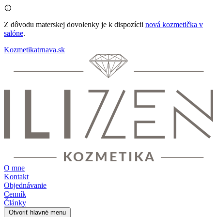
Z dôvodu
materskej dovolenky
je k dispozícii
nová kozmetička v
salóne
.
Kozmetikatrnava.sk
O mne
Kontakt
Objednávanie
Cenník
Články
Otvoriť hlavné menu