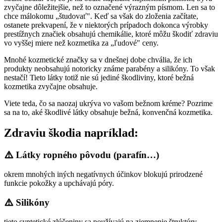
zvyčajne dôležitejšie, než to označené výrazným písmom. Len sa to
chce málokomu „študovať". Keď sa však do zloženia začítate,
ostanete prekvapení, že v niektorých prípadoch dokonca výrobky
prestížnych značiek obsahujú chemikálie, ktoré môžu škodiť zdraviu
vo vyššej miere než kozmetika za „ľudové" ceny.
Mnohé kozmetické značky sa v dnešnej dobe chvália, že ich
produkty neobsahujú notoricky známe parabény a silikóny. To však
nestačí! Tieto látky totiž nie sú jediné škodliviny, ktoré bežná
kozmetika zvyčajne obsahuje.
Viete teda, čo sa naozaj ukrýva vo vašom bežnom kréme? Pozrime
sa na to, aké škodlivé látky obsahuje bežná, konvenčná kozmetika.
Zdraviu škodia napríklad:
Látky ropného pôvodu (parafín…)
okrem mnohých iných negatívnych účinkov blokujú prirodzené
funkcie pokožky a upchávajú póry.
Silikóny
tieto syntetické zlúčeniny sa používajú na zjemnenie štruktúry