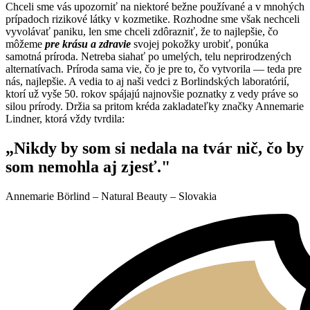
Chceli sme vás upozorniť na niektoré bežne používané a v mnohých
prípadoch rizikové látky v kozmetike. Rozhodne sme však nechceli
vyvolávať paniku, len sme chceli zdôrazniť, že to najlepšie, čo
môžeme
pre krásu a zdravie
svojej pokožky urobiť, ponúka
samotná príroda. Netreba siahať po umelých, telu neprirodzených
alternatívach. Príroda sama vie, čo je pre to, čo vytvorila — teda pre
nás, najlepšie. A vedia to aj naši vedci z Borlindských laboratórií,
ktorí už vyše 50. rokov spájajú najnovšie poznatky z vedy práve so
silou prírody. Držia sa pritom kréda zakladateľky značky Annemarie
Lindner, ktorá vždy tvrdila:
„Nikdy by som si nedala na tvár nič, čo by
som nemohla aj zjesť."
Annemarie Börlind – Natural Beauty – Slovakia