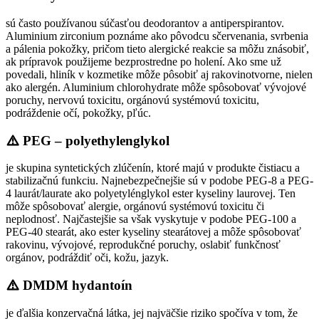
sú často používanou súčasťou deodorantov a antiperspirantov.
Aluminium zirconium poznáme ako pôvodcu sčervenania, svrbenia
a pálenia pokožky, pričom tieto alergické reakcie sa môžu znásobiť,
ak prípravok použijeme bezprostredne po holení. Ako sme už
povedali, hliník v kozmetike môže pôsobiť aj rakovinotvorne, nielen
ako alergén. Aluminium chlorohydrate môže spôsobovať vývojové
poruchy, nervovú toxicitu, orgánovú systémovú toxicitu,
podráždenie očí, pokožky, pľúc.
PEG – polyethylenglykol
je skupina syntetických zlúčenín, ktoré majú v produkte čistiacu a
stabilizačnú funkciu. Najnebezpečnejšie sú v podobe PEG-8 a PEG-
4 laurát/laurate ako polyetylénglykol ester kyseliny laurovej. Ten
môže spôsobovať alergie, orgánovú systémovú toxicitu či
neplodnosť. Najčastejšie sa však vyskytuje v podobe PEG-100 a
PEG-40 stearát, ako ester kyseliny stearátovej a môže spôsobovať
rakovinu, vývojové, reprodukčné poruchy, oslabiť funkčnosť
orgánov, podráždiť oči, kožu, jazyk.
DMDM hydantoín
je ďalšia konzervačná látka, jej najväčšie riziko spočíva v tom, že