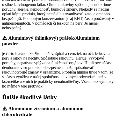
o silne karcinogénnu látku. Okrem rakoviny spôsobuje endokrinné
poruchy, alergie, neplodnosť, bunkové zmeny. Niekedy sa naozaj
oplatí kúpiť produkt, ktorý nemá dlhú trvanlivosť, zato je omnoho
bezpečnejší. Podobným konzervantom je aj BHT, často používaný v
antiperspirantoch, v pomádach či leskoch na pery. Je menej
nebezpečný.
Alumíniový (hliníkový) prášok/Aluminium
powder
je často hlavnou zložkou tieňov, špirál a ceruziek na oči, leskov na
pery a lakov na nechty. Spôsobuje rakovinu, alergie, vývojové
poruchy, negatívne vplýva na funkčnosť orgánov. Hliníkové súčasti
deodorantov sú pre telo nebezpečné a môžu spôsobovať
rakovinotvorné zmeny v organizme. Problém hliníka tkvie v tom, že
sa často využíva v našej spoločnosti aj v iných odvetviach než v
kozmetike a v nich je prakticky nenahraditeľný. Všetci bez výnimky
ho máme v tele prebytok.
Ďalšie škodlivé látky
Aluminium zirconium a aluminium
chlorohydrate