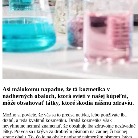
Asi málokomu napadne, že tá kozmetika v
nádherných obaloch, ktorá svieti v našej kúpeľni,
môže obsahovať látky, ktoré škodia nášmu zdraviu.
Možno si poviete, že vás sa to predsa netýka, lebo používate iba
drahú, a teda kvalitnú kozmetiku. Drahá kozmetika však
nevyhnutne nemusí znamenať, že obsahuje iba zdravotne nezávadné
látky. Pravda sa ukrýva za drobným písmom na zadnej či bočnej
strane obalu. To, čo je na obale napísané najmenším písmom, býva