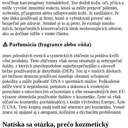
uvoľňuje karcinogénny formaldehyd. Ten dráždi kožu, oči, pľúca a
môže vyvolať imunitnú reakciu, ktorá sa môže prejaviť pálením,
svrbením, pľuzgiermi alebo odlupovaním kože. Je zarážajúce, že
túto látku používajú aj firmy, ktoré si vybudovali povesť ako
bezpečné pre zdravie. Smutné je to aj preto, že existuje mnoho
iných, bezpečnejších konzervačných látok neohrozujúcich zdravie,
ako sa dočítate nižšie v tomto článku.
Parfumácia (fragrance alebo vôňa)
zmes prírodných esencií a syntetických zlúčenín sa pridáva kvôli
vôni produktu. Tieto zlúčeniny však neraz obsahujú aj nebezpečné
ftaláty, z ktorých pravdepodobne najnebezpečnejším a zároveň
bežne používaným je dietylftalát (DEP). Ten aj v malých dávkach
pri bežnom dennom používaní narušuje obrannú schopnosť
pokožky a môže poškodiť DNA v spermiách mužov. Poškodenie
môže viesť k neplodnosti, potratom a dokonca k vrodeným
poruchám a rakovinovým ochoreniam u ešte nenarodených detí. EÚ
výrazne obmedzila používanie ftalátov v kozmetike, často sú však
súčasťou kozmetiky pochádzajúcej z krajín východnej Európy, Ázie
či USA. Tieto krajiny majú totiž iné smernice pre kozmetiku. Vonné
zmesi sú spájané aj s alergiami, kožnými a dýchacími problémami.
Natíska sa otázka, prečo kozmetický