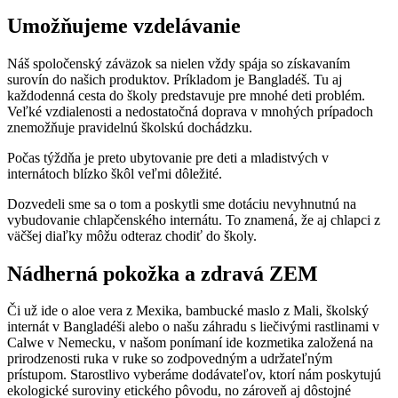
Umožňujeme vzdelávanie
Náš spoločenský záväzok sa nielen vždy spája so získavaním
surovín do našich produktov. Príkladom je Bangladéš. Tu aj
každodenná cesta do školy predstavuje pre mnohé deti problém.
Veľké vzdialenosti a nedostatočná doprava v mnohých prípadoch
znemožňuje pravidelnú školskú dochádzku.
Počas týždňa je preto ubytovanie pre deti a mladistvých v
internátoch blízko škôl veľmi dôležité.
Dozvedeli sme sa o tom a poskytli sme dotáciu nevyhnutnú na
vybudovanie chlapčenského internátu. To znamená, že aj chlapci z
väčšej diaľky môžu odteraz chodiť do školy.
Nádherná pokožka a zdravá ZEM
Či už ide o aloe vera z Mexika, bambucké maslo z Mali, školský
internát v Bangladéši alebo o našu záhradu s liečivými rastlinami v
Calwe v Nemecku, v našom ponímaní ide kozmetika založená na
prirodzenosti ruka v ruke so zodpovedným a udržateľným
prístupom. Starostlivo vyberáme dodávateľov, ktorí nám poskytujú
ekologické suroviny etického pôvodu, no zároveň aj dôstojné