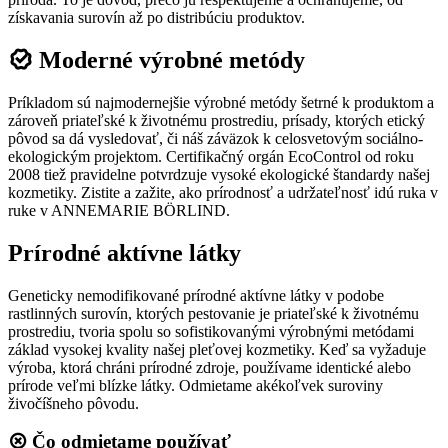
získavania surovín až po distribúciu produktov.
Moderné výrobné metódy
Príkladom sú najmodernejšie výrobné metódy šetrné k produktom a
zároveň priateľské k životnému prostrediu, prísady, ktorých etický
pôvod sa dá vysledovať, či náš záväzok k celosvetovým sociálno-
ekologickým projektom. Certifikačný orgán EcoControl od roku
2008 tiež pravidelne potvrdzuje vysoké ekologické štandardy našej
kozmetiky. Zistite a zažite, ako prírodnosť a udržateľnosť idú ruka v
ruke v ANNEMARIE BÖRLIND.
Prírodné aktívne látky
Geneticky nemodifikované prírodné aktívne látky v podobe
rastlinných surovín, ktorých pestovanie je priateľské k životnému
prostrediu, tvoria spolu so sofistikovanými výrobnými metódami
základ vysokej kvality našej pleťovej kozmetiky. Keď sa vyžaduje
výroba, ktorá chráni prírodné zdroje, používame identické alebo
prírode veľmi blízke látky. Odmietame akékoľvek suroviny
živočíšneho pôvodu.
Čo odmietame používať