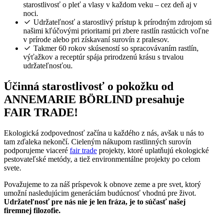
starostlivosť o pleť a vlasy v každom veku – cez deň aj v
noci.
Udržateľnosť a starostlivý prístup k prírodným zdrojom sú
našimi kľúčovými prioritami pri zbere rastlín rastúcich voľne
v prírode alebo pri získavaní surovín z pralesov.
Takmer 60 rokov skúseností so spracovávaním rastlín,
výťažkov a receptúr spája prirodzenú krásu s trvalou
udržateľnosťou.
Účinná starostlivosť o pokožku od
ANNEMARIE BÖRLIND presahuje
FAIR TRADE!
Ekologická zodpovednosť začína u každého z nás, avšak u nás to
tam zďaleka nekončí. Cieleným nákupom rastlinných surovín
podporujeme viaceré
fair trade
projekty, ktoré uplatňujú ekologické
pestovateľské metódy, a tiež environmentálne projekty po celom
svete.
Považujeme to za náš príspevok k obnove zeme a pre svet, ktorý
umožní nasledujúcim generáciám budúcnosť vhodnú pre život.
Udržateľnosť pre nás nie je len fráza, je to súčasť našej
firemnej filozofie.