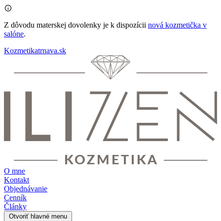
Z dôvodu
materskej dovolenky
je k dispozícii
nová kozmetička v
salóne
.
Kozmetikatrnava.sk
O mne
Kontakt
Objednávanie
Cenník
Články
Otvoriť hlavné menu