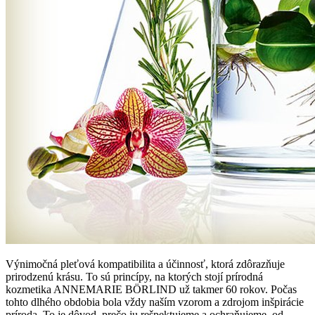
Výnimočná pleťová kompatibilita a účinnosť, ktorá zdôrazňuje
prirodzenú krásu. To sú princípy, na ktorých stojí prírodná
kozmetika ANNEMARIE BÖRLIND už takmer 60 rokov. Počas
tohto dlhého obdobia bola vždy naším vzorom a zdrojom inšpirácie
príroda. To je dôvod, prečo ju rešpektujeme a ochraňujeme, od