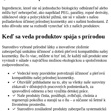
Ingrediencie, ktoré nie sú jednoducho biologicky odbúrateľné alebo
môžu byť nebezpečné, ako napríklad PEG, parafíny, ropné deriváty,
silikónové oleje a polycyklické pižmá, nie sú v súlade s našou
požiadavkou účinnej prírodnej kozmetiky ani s našimi hodnotami. Z
toho dôvodu sme sa rozhodli vynechať ich z našich produktov.
Keď sa veda produktov spája s prírodou
Starostlivo vybrané prírodné látky a inovatívne zloženie
zabezpečujú unikátnu účinnosť a dobrú pleťovú kompatibilitu našej
kozmetiky. Ba čo viac, môžete si byť istí, že každý náš produkt sme
vyvinuli v súlade s najväčšou možnou ekologickou a spoločenskou
zodpovednosťou.
Vedecké testy pravidelne potvrdzujú účinnosť a pleťovú
kompatibilitu našej prírodnej kozmetiky.
Obzvlášť prihliadame na to, aby sa všetky naše suroviny
získavali v dôstojných pracovných podmienkach, za
spravodlivú odmenu a bez využitia detskej práce.
Naše produkty čistia, posilňujú, zvlhčujú, chránia a
regenerujú pokožku a starajú sa o ňu – a súčasne sú šetrné k
životnému prostrediu.
Starostlivo zosúladené produkty zabezpečia systematickú